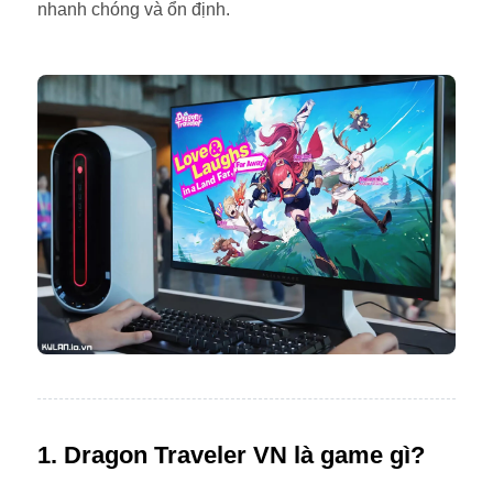
nhanh chóng và ổn định.
1. Dragon Traveler VN là game gì?