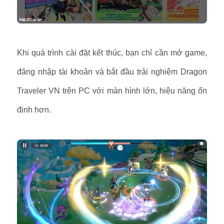
Khi quá trình cài đặt kết thúc, bạn chỉ cần mở game,
đăng nhập tài khoản và bắt đầu trải nghiệm Dragon
Traveler VN trên PC với màn hình lớn, hiệu năng ổn
định hơn.