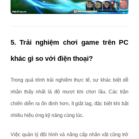
5. Trải nghiệm chơi game trên PC
khác gì so với điện thoại?
Trong quá trình trải nghiệm thực tế, sự khác biệt dễ
nhận thấy nhất là độ mượt khi chơi lâu. Các trận
chiến diễn ra ổn định hơn, ít giật lag, đặc biệt khi bật
nhiều hiệu ứng kỹ năng cùng lúc.
Việc quản lý đội hình và nâng cấp nhân vật cũng trở