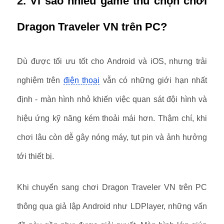
2. Vì sao nhiều game thủ chọn chơi
Dragon Traveler VN trên PC?
Dù được tối ưu tốt cho Android và iOS, nhưng trải
nghiệm trên
điện thoại
vẫn có những giới hạn nhất
định - màn hình nhỏ khiến việc quan sát đội hình và
hiệu ứng kỹ năng kém thoải mái hơn. Thậm chí, khi
chơi lâu còn dễ gây nóng máy, tụt pin và ảnh hưởng
tới thiết bị.
Khi chuyển sang chơi Dragon Traveler VN trên PC
thông qua giả lập Android như LDPlayer, những vấn